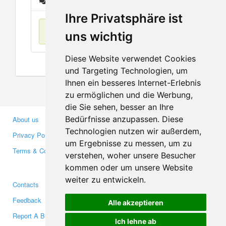
Messages
Ihre Privatsphäre ist
No items found
uns wichtig
Diese Website verwendet Cookies
und Targeting Technologien, um
Ihnen ein besseres Internet-Erlebnis
zu ermöglichen und die Werbung,
die Sie sehen, besser an Ihre
Bedürfnisse anzupassen. Diese
About us
Business Partners
Technologien nutzen wir außerdem,
Privacy Policy
Investors
um Ergebnisse zu messen, um zu
Terms & Conditions
Press
verstehen, woher unsere Besucher
Media
kommen oder um unsere Website
weiter zu entwickeln.
Contacts
Facebook
Feedback
Twitter
Alle akzeptieren
Report A Bug
YouTube
Ich lehne ab