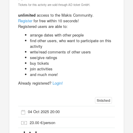
Tickets for this activity are sold through AD ticket GmbH.
unlimited
access to the Makis Community.
Register
for free within 10 seconds!
Registered users are able to:
arrange dates with other people
find other users, who want to participate on this
activity
write/read comments of other users
see/give ratings
buy tickets
join activities
and much more!
Already registered?
Login!
finished
04 Oct 2025 20:00
23.00 €/person