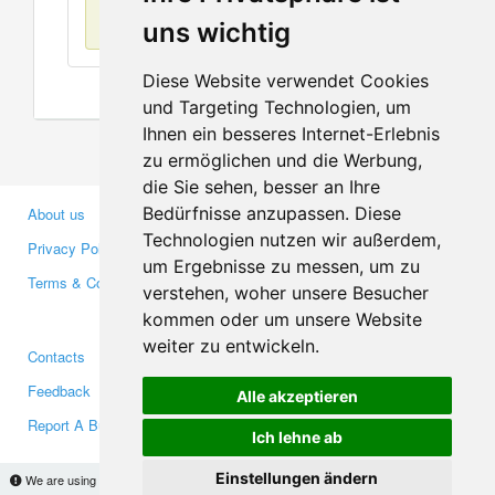
No items found
uns wichtig
Diese Website verwendet Cookies
und Targeting Technologien, um
Ihnen ein besseres Internet-Erlebnis
zu ermöglichen und die Werbung,
die Sie sehen, besser an Ihre
Bedürfnisse anzupassen. Diese
About us
Business Partners
Technologien nutzen wir außerdem,
Privacy Policy
Investors
um Ergebnisse zu messen, um zu
Terms & Conditions
Press
verstehen, woher unsere Besucher
Media
kommen oder um unsere Website
weiter zu entwickeln.
Contacts
Facebook
Feedback
Twitter
Alle akzeptieren
Report A Bug
YouTube
Ich lehne ab
Google+
Einstellungen ändern
We are using cookies to provide statistics that help us give you the best experience of