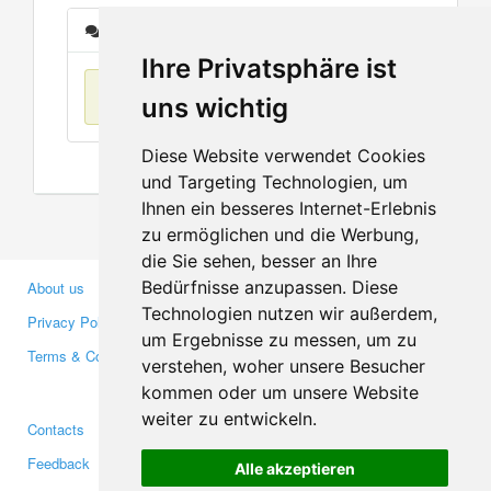
Messages
Ihre Privatsphäre ist
No items found
uns wichtig
Diese Website verwendet Cookies
und Targeting Technologien, um
Ihnen ein besseres Internet-Erlebnis
zu ermöglichen und die Werbung,
die Sie sehen, besser an Ihre
Bedürfnisse anzupassen. Diese
About us
Business Partners
Technologien nutzen wir außerdem,
Privacy Policy
Investors
um Ergebnisse zu messen, um zu
Terms & Conditions
Press
verstehen, woher unsere Besucher
Media
kommen oder um unsere Website
weiter zu entwickeln.
Contacts
Facebook
Feedback
Twitter
Alle akzeptieren