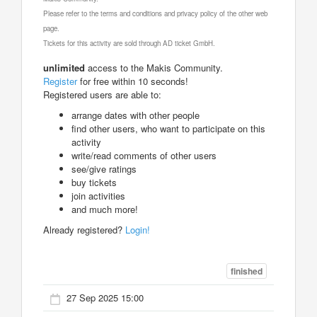
Please refer to the terms and conditions and privacy policy of the other web
page.
Tickets for this activity are sold through AD ticket GmbH.
unlimited
access to the Makis Community.
Register
for free within 10 seconds!
Registered users are able to:
arrange dates with other people
find other users, who want to participate on this
activity
write/read comments of other users
see/give ratings
buy tickets
join activities
and much more!
Already registered?
Login!
finished
27 Sep 2025 15:00