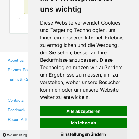
No items found
uns wichtig
Diese Website verwendet Cookies
und Targeting Technologien, um
Ihnen ein besseres Internet-Erlebnis
zu ermöglichen und die Werbung,
die Sie sehen, besser an Ihre
Bedürfnisse anzupassen. Diese
About us
Business Partners
Technologien nutzen wir außerdem,
Privacy Policy
Investors
um Ergebnisse zu messen, um zu
Terms & Conditions
Press
verstehen, woher unsere Besucher
Media
kommen oder um unsere Website
weiter zu entwickeln.
Contacts
Facebook
Feedback
Twitter
Alle akzeptieren
Report A Bug
YouTube
Ich lehne ab
Google+
Einstellungen ändern
We are using cookies to provide statistics that help us give you the best experience of