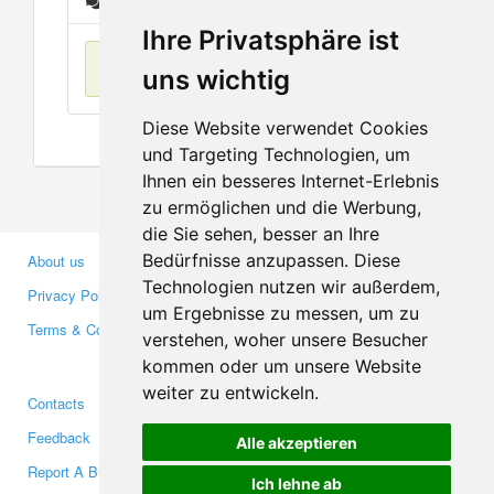
Messages
Ihre Privatsphäre ist
No items found
uns wichtig
Diese Website verwendet Cookies
und Targeting Technologien, um
Ihnen ein besseres Internet-Erlebnis
zu ermöglichen und die Werbung,
die Sie sehen, besser an Ihre
Bedürfnisse anzupassen. Diese
About us
Business Partners
Technologien nutzen wir außerdem,
Privacy Policy
Investors
um Ergebnisse zu messen, um zu
Terms & Conditions
Press
verstehen, woher unsere Besucher
Media
kommen oder um unsere Website
weiter zu entwickeln.
Contacts
Facebook
Feedback
Twitter
Alle akzeptieren
Report A Bug
YouTube
Ich lehne ab