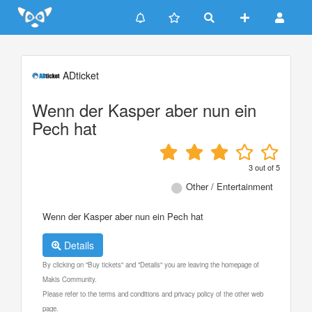
Update cookies preferences
ADticket
Wenn der Kasper aber nun ein
Pech hat
3
out of
5
Other / Entertainment
Wenn der Kasper aber nun ein Pech hat
Details
By clicking on "Buy tickets" and "Details" you are leaving the homepage of
Makis Community.
Please refer to the terms and conditions and privacy policy of the other web
page.