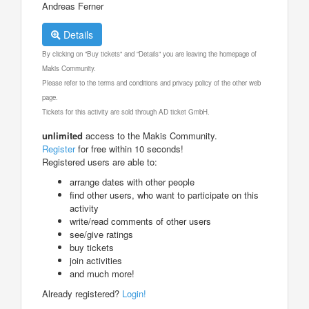
Andreas Ferner
Details
By clicking on "Buy tickets" and "Details" you are leaving the homepage of
Makis Community.
Please refer to the terms and conditions and privacy policy of the other web
page.
Tickets for this activity are sold through AD ticket GmbH.
unlimited
access to the Makis Community.
Register
for free within 10 seconds!
Registered users are able to:
arrange dates with other people
find other users, who want to participate on this
activity
write/read comments of other users
see/give ratings
buy tickets
join activities
and much more!
Already registered?
Login!