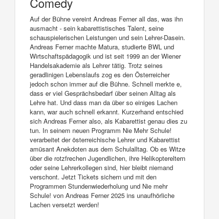
Comedy
Auf der Bühne vereint Andreas Ferner all das, was ihn
ausmacht - sein kabarettistisches Talent, seine
schauspielerischen Leistungen und sein Lehrer-Dasein.
Andreas Ferner machte Matura, studierte BWL und
Wirtschaftspädagogik und ist seit 1999 an der Wiener
Handelsakademie als Lehrer tätig. Trotz seines
geradlinigen Lebenslaufs zog es den Österreicher
jedoch schon immer auf die Bühne. Schnell merkte e,
dass er viel Gesprächsbedarf über seinen Alltag als
Lehre hat. Und dass man da über so einiges Lachen
kann, war auch schnell erkannt. Kurzerhand entschied
sich Andreas Ferner also, als Kabarettist genau dies zu
tun. In seinem neuen Programm Nie Mehr Schule!
verarbeitet der österreichische Lehrer und Kabarettist
amüsant Anekdoten aus dem Schulalltag. Ob es Witze
über die rotzfrechen Jugendlichen, ihre Helikoptereltern
oder seine Lehrerkollegen sind, hier bleibt niemand
verschont. Jetzt Tickets sichern und mit den
Programmen Stundenwiederholung und Nie mehr
Schule! von Andreas Ferner 2025 ins unaufhörliche
Lachen versetzt werden!