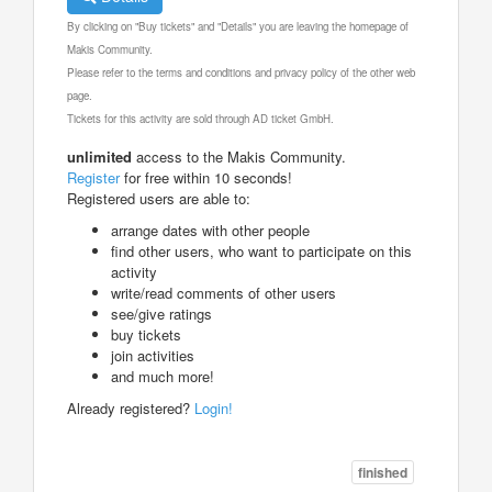
By clicking on "Buy tickets" and "Details" you are leaving the homepage of
Makis Community.
Please refer to the terms and conditions and privacy policy of the other web
page.
Tickets for this activity are sold through AD ticket GmbH.
unlimited
access to the Makis Community.
Register
for free within 10 seconds!
Registered users are able to:
arrange dates with other people
find other users, who want to participate on this
activity
write/read comments of other users
see/give ratings
buy tickets
join activities
and much more!
Already registered?
Login!
finished