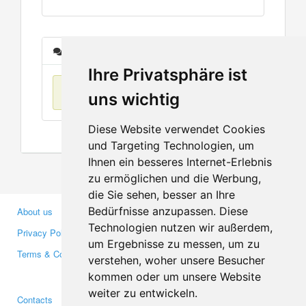
Messages
Ihre Privatsphäre ist
No items found
uns wichtig
Diese Website verwendet Cookies
und Targeting Technologien, um
Ihnen ein besseres Internet-Erlebnis
zu ermöglichen und die Werbung,
die Sie sehen, besser an Ihre
Bedürfnisse anzupassen. Diese
About us
Business Partners
Technologien nutzen wir außerdem,
Privacy Policy
Investors
um Ergebnisse zu messen, um zu
Terms & Conditions
Press
verstehen, woher unsere Besucher
Media
kommen oder um unsere Website
weiter zu entwickeln.
Contacts
Facebook