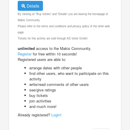
Details
By clicking on "Buy tickets" and "Details" you are leaving the homepage of
Makis Community.
Please refer to the terms and conditions and privacy policy of the other web
page.
Tickets for this activity are sold through AD ticket GmbH.
unlimited
access to the Makis Community.
Register
for free within 10 seconds!
Registered users are able to:
arrange dates with other people
find other users, who want to participate on this
activity
write/read comments of other users
see/give ratings
buy tickets
join activities
and much more!
Already registered?
Login!