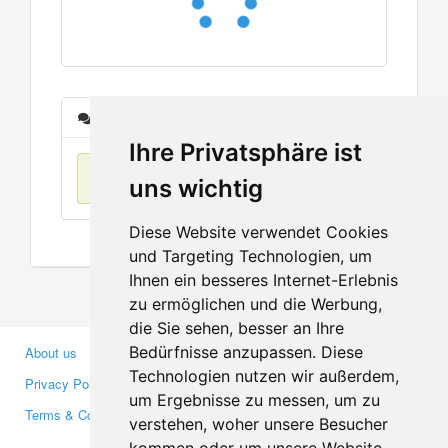
Messages
Ihre Privatsphäre ist
No items found
uns wichtig
Diese Website verwendet Cookies
und Targeting Technologien, um
Ihnen ein besseres Internet-Erlebnis
zu ermöglichen und die Werbung,
die Sie sehen, besser an Ihre
Bedürfnisse anzupassen. Diese
About us
Business Partners
Technologien nutzen wir außerdem,
Privacy Policy
Investors
um Ergebnisse zu messen, um zu
Terms & Conditions
Press
verstehen, woher unsere Besucher
Media