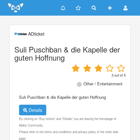
Update cookies preferences
ADticket
Suli Puschban & die Kapelle der
guten Hoffnung
3
out of
5
Other / Entertainment
Suli Puschban & die Kapelle der guten Hoffnung
Details
By clicking on "Buy tickets" and "Details" you are leaving the homepage of
Makis Community.
Please refer to the terms and conditions and privacy policy of the other web
page.