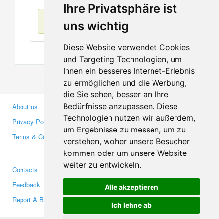
Ihre Privatsphäre ist
No items found
uns wichtig
Diese Website verwendet Cookies
und Targeting Technologien, um
Ihnen ein besseres Internet-Erlebnis
zu ermöglichen und die Werbung,
die Sie sehen, besser an Ihre
Bedürfnisse anzupassen. Diese
About us
Business Partners
Technologien nutzen wir außerdem,
Privacy Policy
Investors
um Ergebnisse zu messen, um zu
Terms & Conditions
Press
verstehen, woher unsere Besucher
Media
kommen oder um unsere Website
weiter zu entwickeln.
Contacts
Facebook
Feedback
Twitter
Alle akzeptieren
Report A Bug
YouTube
Ich lehne ab
Google+