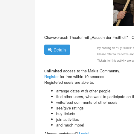
Chawwerusch Theater mit „Rausch der Freitheit" - 
By clicking on "Buy tickets"
Details
Please refer to the terms and
Tickets for this activity are
unlimited
access to the Makis Community.
Register
for free within 10 seconds!
Registered users are able to:
arrange dates with other people
find other users, who want to participate on th
write/read comments of other users
see/give ratings
buy tickets
join activities
and much more!
Already registered?
Login!