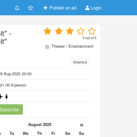
Publish an ad
Login
t" -
3
out of
5
it"
Theater / Entertainment
finished
29 Aug 2025 20:00
21.00 €/person
Subscribe
«
»
August 2025
o
Tu
We
Th
Fr
Sa
Su