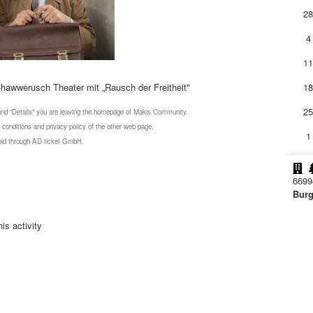
2
4
1
Chawwerusch Theater mit „Rausch der Freitheit"
1
2
 and "Details" you are leaving the homepage of Makis Community.
 conditions and privacy policy of the other web page.
1
 sold through AD ticket GmbH.
6699
Burg
is activity