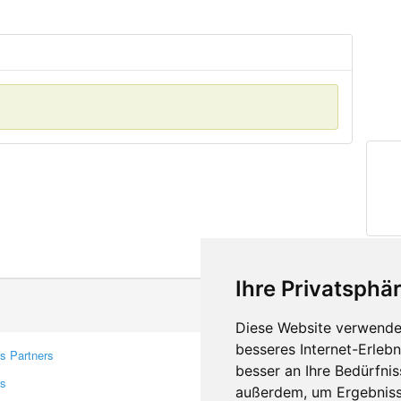
Ihre Privatsphär
Diese Website verwendet
besseres Internet-Erleb
s Partners
Contacts
besser an Ihre Bedürfni
rs
Feedback
außerdem, um Ergebniss