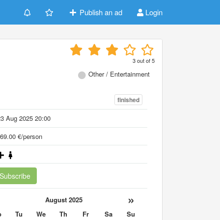
Publish an ad
Login
3
out of
5
Other / Entertainment
finished
23 Aug 2025 20:00
69.00 €/person
Subscribe
«
»
August 2025
o
Tu
We
Th
Fr
Sa
Su