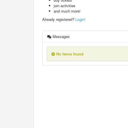
buy tickets
join activities
and much more!
Already registered?
Login!
Messages
No items found