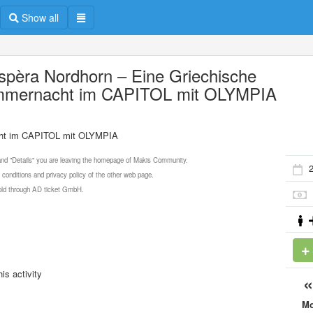
Show all
ispèra Nordhorn – Eine Griechische
mernacht im CAPITOL mit OLYMPIA
cht im CAPITOL mit OLYMPIA
 and "Details" you are leaving the homepage of Makis Community.
 conditions and privacy policy of the other web page.
 sold through AD ticket GmbH.
is activity
M