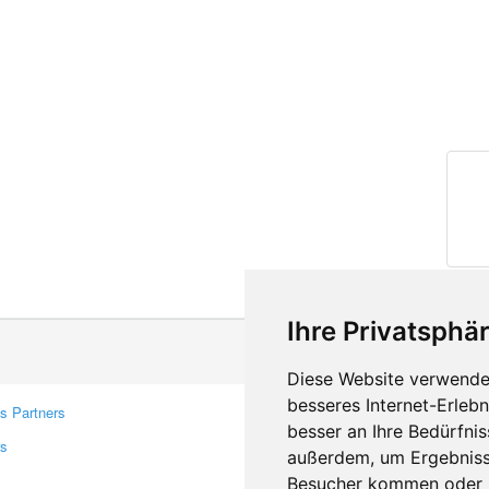
Ihre Privatsphär
Diese Website verwendet
besseres Internet-Erleb
s Partners
Contacts
besser an Ihre Bedürfni
rs
Feedback
außerdem, um Ergebniss
Report A Bug
Besucher kommen oder u