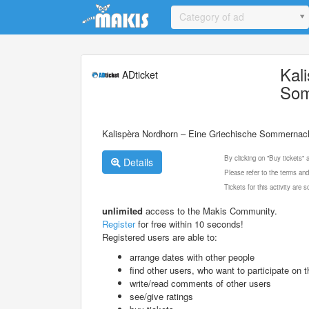
Update cookies preferences
Category of ad
Kal
ADticket
Som
Kalispèra Nordhorn – Eine Griechische Sommerna
By clicking on "Buy tickets"
Details
Please refer to the terms and
Tickets for this activity are
unlimited
access to the Makis Community.
Register
for free within 10 seconds!
Registered users are able to:
arrange dates with other people
find other users, who want to participate on th
write/read comments of other users
see/give ratings