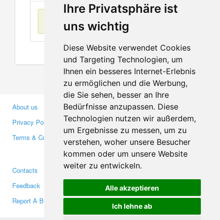
Ihre Privatsphäre ist
No items found
uns wichtig
Diese Website verwendet Cookies
und Targeting Technologien, um
Ihnen ein besseres Internet-Erlebnis
zu ermöglichen und die Werbung,
die Sie sehen, besser an Ihre
Bedürfnisse anzupassen. Diese
About us
Business Partners
Technologien nutzen wir außerdem,
Privacy Policy
Investors
um Ergebnisse zu messen, um zu
Terms & Conditions
Press
verstehen, woher unsere Besucher
Media
kommen oder um unsere Website
weiter zu entwickeln.
Contacts
Facebook
Feedback
Twitter
Alle akzeptieren
Report A Bug
YouTube
Ich lehne ab
Google+