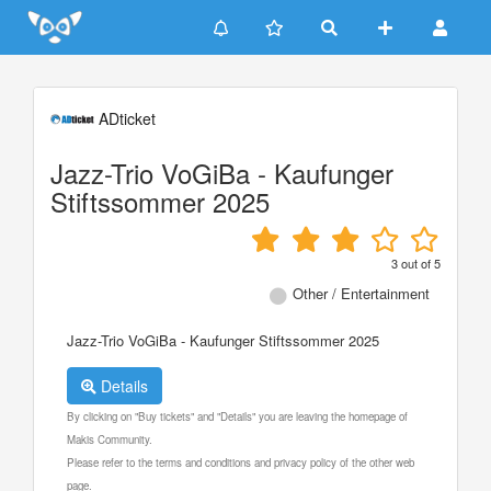
Update cookies preferences
ADticket
Jazz-Trio VoGiBa - Kaufunger
Stiftssommer 2025
3
out of
5
Other / Entertainment
Jazz-Trio VoGiBa - Kaufunger Stiftssommer 2025
Details
By clicking on "Buy tickets" and "Details" you are leaving the homepage of
Makis Community.
Please refer to the terms and conditions and privacy policy of the other web
page.