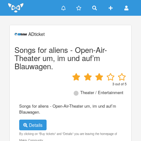
Update cookies preferences
ADticket
Songs for aliens - Open-Air-
Theater um, im und auf’m
Blauwagen.
3
out of
5
Theater / Entertainment
Songs for aliens - Open-Air-Theater um, im und auf’m
Blauwagen.
Details
By clicking on "Buy tickets" and "Details" you are leaving the homepage of
Makis Community.