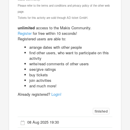
Please refer to the terms and conditions and privacy policy of the other web
page.
Tickets for this activity are sold through AD ticket GmbH.
unlimited
access to the Makis Community.
Register
for free within 10 seconds!
Registered users are able to:
arrange dates with other people
find other users, who want to participate on this
activity
write/read comments of other users
see/give ratings
buy tickets
join activities
and much more!
Already registered?
Login!
finished
08 Aug 2025 19:30