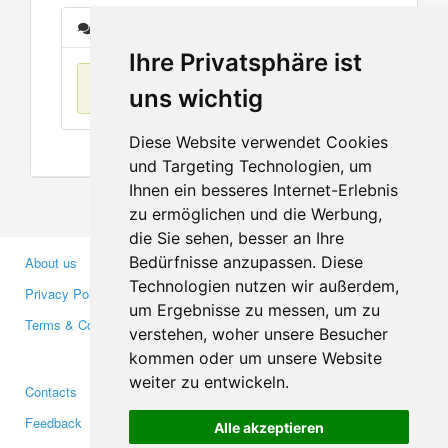
Messages
Ihre Privatsphäre ist
No items found
uns wichtig
Diese Website verwendet Cookies
und Targeting Technologien, um
Ihnen ein besseres Internet-Erlebnis
zu ermöglichen und die Werbung,
die Sie sehen, besser an Ihre
Bedürfnisse anzupassen. Diese
About us
Business Partners
Technologien nutzen wir außerdem,
Privacy Policy
Investors
um Ergebnisse zu messen, um zu
Terms & Conditions
Press
verstehen, woher unsere Besucher
Media
kommen oder um unsere Website
weiter zu entwickeln.
Contacts
Facebook
Feedback
Twitter
Alle akzeptieren