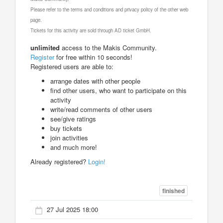
Please refer to the terms and conditions and privacy policy of the other web
page.
Tickets for this activity are sold through AD ticket GmbH.
unlimited
access to the Makis Community.
Register
for free within 10 seconds!
Registered users are able to:
arrange dates with other people
find other users, who want to participate on this
activity
write/read comments of other users
see/give ratings
buy tickets
join activities
and much more!
Already registered?
Login!
finished
27 Jul 2025 18:00