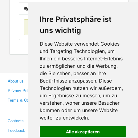
Messages
Ihre Privatsphäre ist
No items found
uns wichtig
Diese Website verwendet Cookies
und Targeting Technologien, um
Ihnen ein besseres Internet-Erlebnis
zu ermöglichen und die Werbung,
die Sie sehen, besser an Ihre
Bedürfnisse anzupassen. Diese
About us
Business Partners
Technologien nutzen wir außerdem,
Privacy Policy
Investors
um Ergebnisse zu messen, um zu
Terms & Conditions
Press
verstehen, woher unsere Besucher
Media
kommen oder um unsere Website
weiter zu entwickeln.
Contacts
Facebook
Feedback
Twitter
Alle akzeptieren