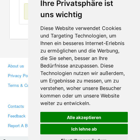
Ihre Privatsphäre ist
No items found
uns wichtig
Diese Website verwendet Cookies
und Targeting Technologien, um
Ihnen ein besseres Internet-Erlebnis
zu ermöglichen und die Werbung,
die Sie sehen, besser an Ihre
Bedürfnisse anzupassen. Diese
About us
Business Partners
Technologien nutzen wir außerdem,
Privacy Policy
Investors
um Ergebnisse zu messen, um zu
Terms & Conditions
Press
verstehen, woher unsere Besucher
Media
kommen oder um unsere Website
weiter zu entwickeln.
Contacts
Facebook
Feedback
Twitter
Alle akzeptieren
Report A Bug
YouTube
Ich lehne ab
Google+