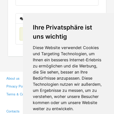
Messages
Ihre Privatsphäre ist
No items found
uns wichtig
Diese Website verwendet Cookies
und Targeting Technologien, um
Ihnen ein besseres Internet-Erlebnis
zu ermöglichen und die Werbung,
die Sie sehen, besser an Ihre
Bedürfnisse anzupassen. Diese
About us
Business Partners
Technologien nutzen wir außerdem,
Privacy Policy
Investors
um Ergebnisse zu messen, um zu
Terms & Conditions
Press
verstehen, woher unsere Besucher
Media
kommen oder um unsere Website
weiter zu entwickeln.
Contacts
Facebook