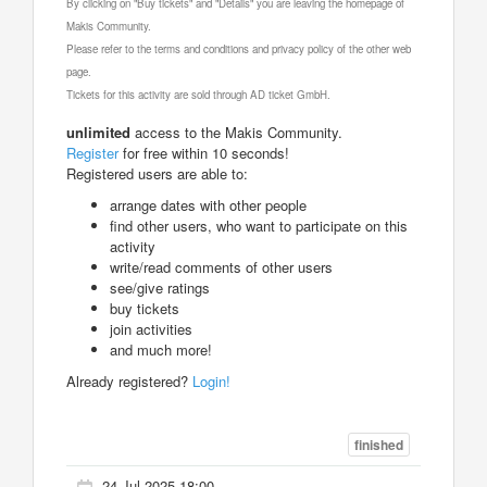
By clicking on "Buy tickets" and "Details" you are leaving the homepage of
Makis Community.
Please refer to the terms and conditions and privacy policy of the other web
page.
Tickets for this activity are sold through AD ticket GmbH.
unlimited
access to the Makis Community.
Register
for free within 10 seconds!
Registered users are able to:
arrange dates with other people
find other users, who want to participate on this
activity
write/read comments of other users
see/give ratings
buy tickets
join activities
and much more!
Already registered?
Login!
finished
24 Jul 2025 18:00