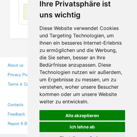
Ihre Privatsphäre ist
No items found
uns wichtig
Diese Website verwendet Cookies
und Targeting Technologien, um
Ihnen ein besseres Internet-Erlebnis
zu ermöglichen und die Werbung,
die Sie sehen, besser an Ihre
Bedürfnisse anzupassen. Diese
About us
Business Partners
Technologien nutzen wir außerdem,
Privacy Policy
Investors
um Ergebnisse zu messen, um zu
Terms & Conditions
Press
verstehen, woher unsere Besucher
Media
kommen oder um unsere Website
weiter zu entwickeln.
Contacts
Facebook
Feedback
Twitter
Alle akzeptieren
Report A Bug
YouTube
Ich lehne ab
Google+