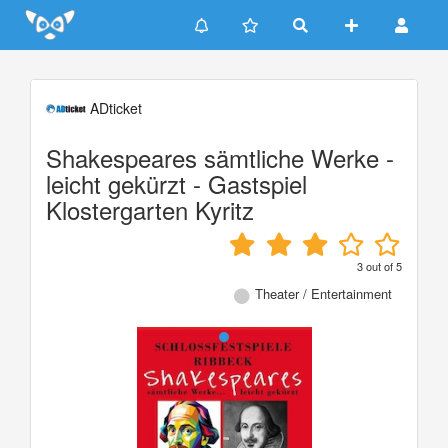
Update cookies preferences
ADticket
Shakespeares sämtliche Werke -
leicht gekürzt - Gastspiel
Klostergarten Kyritz
3
out of
5
Theater / Entertainment