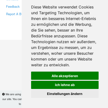
Feedback
Twitter
Diese Website verwendet Cookies
und Targeting Technologien, um
Report A Bug
YouTube
Ihnen ein besseres Internet-Erlebnis
Google+
zu ermöglichen und die Werbung,
die Sie sehen, besser an Ihre
Makis
© Copyright 2026
Bedürfnisse anzupassen. Diese
Technologien nutzen wir außerdem,
um Ergebnisse zu messen, um zu
verstehen, woher unsere Besucher
kommen oder um unsere Website
weiter zu entwickeln.
Alle akzeptieren
Ich lehne ab
Einstellungen ändern
We are using cookies to provide statistics that help us give you the best experience of
our site. You can find out more
here
and block them if you prefer. However, by continuing
to use the site without changes, you are agreeing to it.
OK