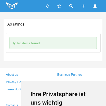
Update cookies preferences
Ad ratings
No items found
About us
Business Partners
Privacy Policy
Investors
Terms & Conditions
Press
Ihre Privatsphäre ist
Media
uns wichtig
Contacts
Facebook