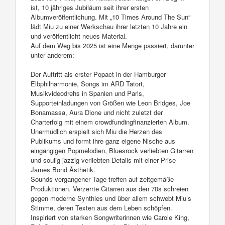
ist, 10 jähriges Jubiläum seit ihrer ersten
Albumveröffentlichung. Mit „10 Times Around The Sun“
lädt Miu zu einer Werkschau ihrer letzten 10 Jahre ein
und veröffentlicht neues Material.
Auf dem Weg bis 2025 ist eine Menge passiert, darunter
unter anderem:
Der Auftritt als erster Popact in der Hamburger
Elbphilharmonie, Songs im ARD Tatort,
Musikvideodrehs in Spanien und Paris,
Supporteinladungen von Größen wie Leon Bridges, Joe
Bonamassa, Aura Dione und nicht zuletzt der
Charterfolg mit einem crowdfundingfinanzierten Album.
Unermüdlich erspielt sich Miu die Herzen des
Publikums und formt ihre ganz eigene Nische aus
eingängigen Popmelodien, Bluesrock verliebten Gitarren
und soulig-jazzig verliebten Details mit einer Prise
James Bond Ästhetik.
Sounds vergangener Tage treffen auf zeitgemäße
Produktionen. Verzerrte Gitarren aus den 70s schreien
gegen moderne Synthies und über allem schwebt Miu’s
Stimme, deren Texten aus dem Leben schöpfen.
Inspiriert von starken Songwriterinnen wie Carole King,