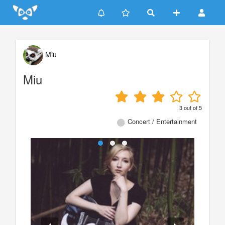
Update cookies preferences
Miu
Miu
3
out of
5
Concert / Entertainment