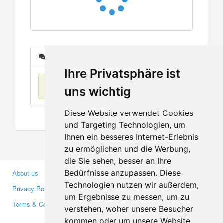
Messages
Ihre Privatsphäre ist
No items found
uns wichtig
Diese Website verwendet Cookies
und Targeting Technologien, um
Ihnen ein besseres Internet-Erlebnis
zu ermöglichen und die Werbung,
die Sie sehen, besser an Ihre
Bedürfnisse anzupassen. Diese
About us
Business Partners
Technologien nutzen wir außerdem,
Privacy Policy
Investors
um Ergebnisse zu messen, um zu
Terms & Conditions
Press
verstehen, woher unsere Besucher
Media
kommen oder um unsere Website