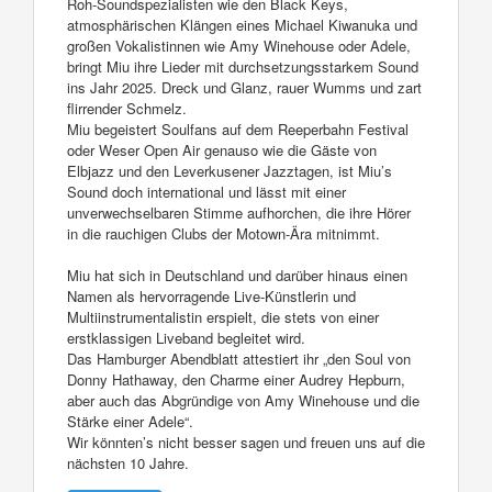
Roh-Soundspezialisten wie den Black Keys,
atmosphärischen Klängen eines Michael Kiwanuka und
großen Vokalistinnen wie Amy Winehouse oder Adele,
bringt Miu ihre Lieder mit durchsetzungsstarkem Sound
ins Jahr 2025. Dreck und Glanz, rauer Wumms und zart
flirrender Schmelz.
Miu begeistert Soulfans auf dem Reeperbahn Festival
oder Weser Open Air genauso wie die Gäste von
Elbjazz und den Leverkusener Jazztagen, ist Miu’s
Sound doch international und lässt mit einer
unverwechselbaren Stimme aufhorchen, die ihre Hörer
in die rauchigen Clubs der Motown-Ära mitnimmt.
Miu hat sich in Deutschland und darüber hinaus einen
Namen als hervorragende Live-Künstlerin und
Multiinstrumentalistin erspielt, die stets von einer
erstklassigen Liveband begleitet wird.
Das Hamburger Abendblatt attestiert ihr „den Soul von
Donny Hathaway, den Charme einer Audrey Hepburn,
aber auch das Abgründige von Amy Winehouse und die
Stärke einer Adele“.
Wir könnten’s nicht besser sagen und freuen uns auf die
nächsten 10 Jahre.