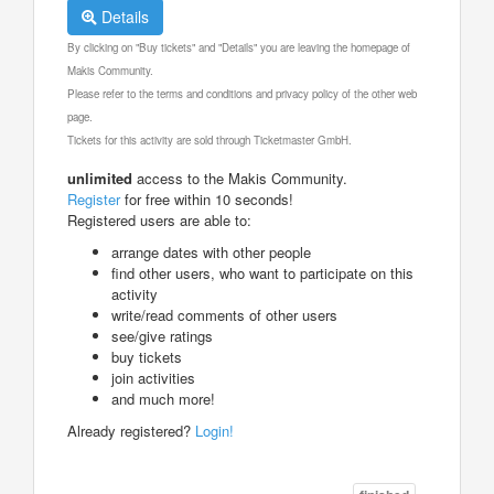
Details
By clicking on "Buy tickets" and "Details" you are leaving the homepage of
Makis Community.
Please refer to the terms and conditions and privacy policy of the other web
page.
Tickets for this activity are sold through Ticketmaster GmbH.
unlimited
access to the Makis Community.
Register
for free within 10 seconds!
Registered users are able to:
arrange dates with other people
find other users, who want to participate on this
activity
write/read comments of other users
see/give ratings
buy tickets
join activities
and much more!
Already registered?
Login!