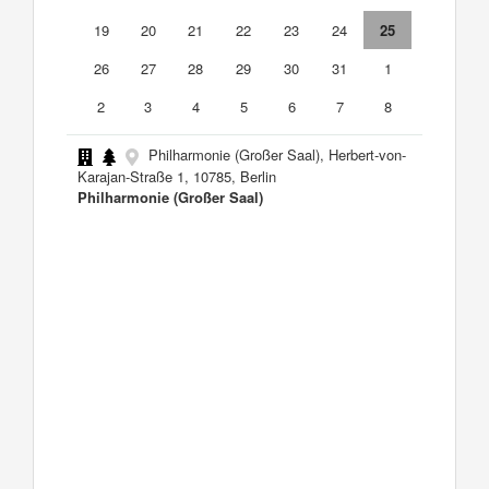
19
20
21
22
23
24
25
26
27
28
29
30
31
1
2
3
4
5
6
7
8
Philharmonie (Großer Saal), Herbert-von-
Karajan-Straße 1, 10785, Berlin
Philharmonie (Großer Saal)