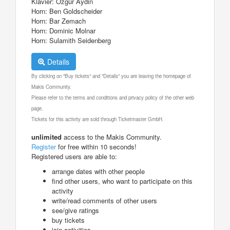
Klavier: Özgür Aydin
Horn: Ben Goldscheider
Horn: Bar Zemach
Horn: Dominic Molnar
Horn: Sulamith Seidenberg
Details
By clicking on "Buy tickets" and "Details" you are leaving the homepage of
Makis Community.
Please refer to the terms and conditions and privacy policy of the other web
page.
Tickets for this activity are sold through Ticketmaster GmbH.
unlimited
access to the Makis Community.
Register
for free within 10 seconds!
Registered users are able to:
arrange dates with other people
find other users, who want to participate on this
activity
write/read comments of other users
see/give ratings
buy tickets
join activities