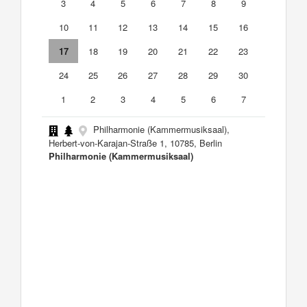
3
4
5
6
7
8
9
10
11
12
13
14
15
16
17
18
19
20
21
22
23
24
25
26
27
28
29
30
1
2
3
4
5
6
7
Philharmonie (Kammermusiksaal),
Herbert-von-Karajan-Straße 1, 10785, Berlin
Philharmonie (Kammermusiksaal)