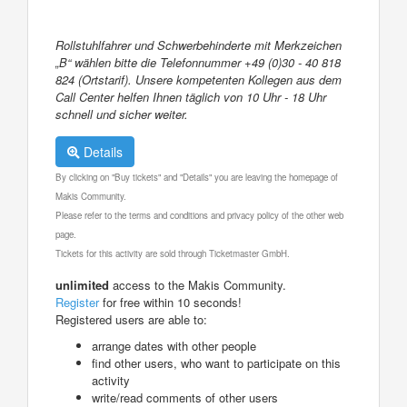
Rollstuhlfahrer und Schwerbehinderte mit Merkzeichen
„B“ wählen bitte die Telefonnummer +49 (0)30 - 40 818
824 (Ortstarif). Unsere kompetenten Kollegen aus dem
Call Center helfen Ihnen täglich von 10 Uhr - 18 Uhr
schnell und sicher weiter.
Details
By clicking on "Buy tickets" and "Details" you are leaving the homepage of
Makis Community.
Please refer to the terms and conditions and privacy policy of the other web
page.
Tickets for this activity are sold through Ticketmaster GmbH.
unlimited
access to the Makis Community.
Register
for free within 10 seconds!
Registered users are able to:
arrange dates with other people
find other users, who want to participate on this
activity
write/read comments of other users