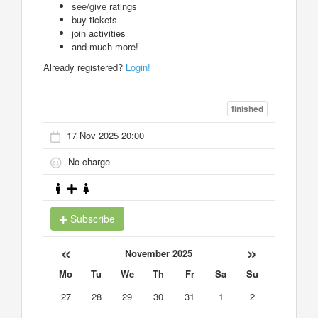
see/give ratings
buy tickets
join activities
and much more!
Already registered?
Login!
finished
17 Nov 2025 20:00
No charge
Subscribe
«
»
November 2025
Mo
Tu
We
Th
Fr
Sa
Su
27
28
29
30
31
1
2