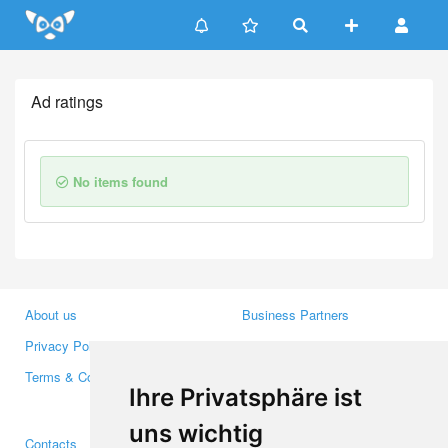
Update cookies preferences
Ad ratings
No items found
About us
Business Partners
Privacy Policy
Investors
Terms & Conditions
Press
Ihre Privatsphäre ist
Media
uns wichtig
Contacts
Facebook