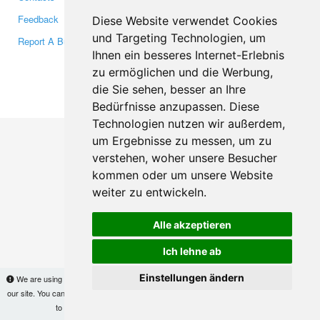
Feedback
Twitter
Diese Website verwendet Cookies
und Targeting Technologien, um
Report A Bug
YouTube
Ihnen ein besseres Internet-Erlebnis
Google+
zu ermöglichen und die Werbung,
die Sie sehen, besser an Ihre
Makis
© Copyright 2026
Bedürfnisse anzupassen. Diese
Technologien nutzen wir außerdem,
um Ergebnisse zu messen, um zu
verstehen, woher unsere Besucher
kommen oder um unsere Website
weiter zu entwickeln.
Alle akzeptieren
Ich lehne ab
Einstellungen ändern
We are using cookies to provide statistics that help us give you the best experience of
our site. You can find out more
here
and block them if you prefer. However, by continuing
to use the site without changes, you are agreeing to it.
OK