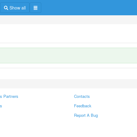
Show all
s Partners
Contacts
rs
Feedback
Report A Bug