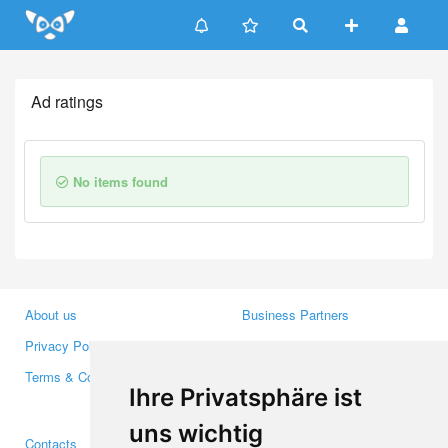
Update cookies preferences
Ad ratings
No items found
About us
Business Partners
Privacy Policy
Investors
Terms & Conditions
Press
Ihre Privatsphäre ist
Media
uns wichtig
Contacts
Facebook