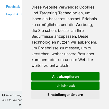
Feedback
Twitter
Diese Website verwendet Cookies
und Targeting Technologien, um
Report A Bug
YouTube
Ihnen ein besseres Internet-Erlebnis
Google+
zu ermöglichen und die Werbung,
die Sie sehen, besser an Ihre
Makis
© Copyright 2026
Bedürfnisse anzupassen. Diese
Technologien nutzen wir außerdem,
um Ergebnisse zu messen, um zu
verstehen, woher unsere Besucher
kommen oder um unsere Website
weiter zu entwickeln.
Alle akzeptieren
Ich lehne ab
Einstellungen ändern
We are using cookies to provide statistics that help us give you the best experience of
our site. You can find out more
here
and block them if you prefer. However, by continuing
to use the site without changes, you are agreeing to it.
OK