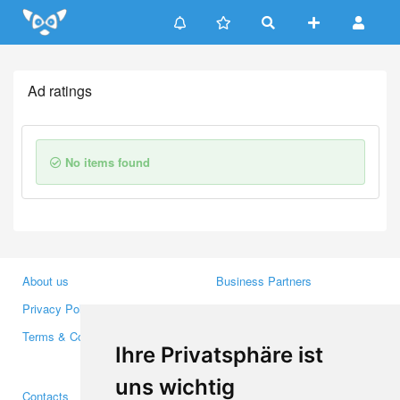
Update cookies preferences
Ad ratings
No items found
About us
Business Partners
Privacy Policy
Investors
Terms & Conditions
Press
Ihre Privatsphäre ist
Media
uns wichtig
Contacts
Facebook