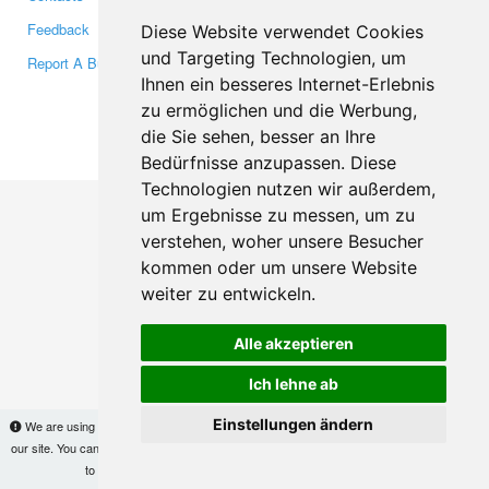
Feedback
Twitter
Diese Website verwendet Cookies
und Targeting Technologien, um
Report A Bug
YouTube
Ihnen ein besseres Internet-Erlebnis
Google+
zu ermöglichen und die Werbung,
die Sie sehen, besser an Ihre
Makis
© Copyright 2026
Bedürfnisse anzupassen. Diese
Technologien nutzen wir außerdem,
um Ergebnisse zu messen, um zu
verstehen, woher unsere Besucher
kommen oder um unsere Website
weiter zu entwickeln.
Alle akzeptieren
Ich lehne ab
Einstellungen ändern
We are using cookies to provide statistics that help us give you the best experience of
our site. You can find out more
here
and block them if you prefer. However, by continuing
to use the site without changes, you are agreeing to it.
OK