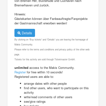
von Bremen Hbf, Buxtehude und Cuxhaven nach
Bremerhaven und zurück.
Hinweis:
Gästekarten können über Fanbeauftragte/Fanprojekte
der Gastmannschaft erworben werden!
Details
By clicking on "Buy tickets" and "Details" you are leaving the homepage of
Makis Community.
Please refer to the terms and conditions and privacy policy of the other web
page.
Tickets for this activity are sold through Ticketmaster GmbH.
unlimited
access to the Makis Community.
Register
for free within 10 seconds!
Registered users are able to:
arrange dates with other people
find other users, who want to participate on this
activity
write/read comments of other users
see/give ratings
buy tickets