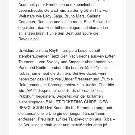
Ausdruck purer Emotionen und kubanischer
Lebensfreude. Getanzt wird zu den größten Hits von
Weltstars wie Lady Gaga, Bruno Mars, Sabrina
Carpenter, Dua Lipa und vielen mehr. Eine Show, die
begeistert, das Herz höherschlagen und niemanden
stillsitzen lässt. Fühle den Beat und spüre die
Revolución!
Unwiderstehliche Rhythmen, pure Leidenschaft,
atemberaubender Tanz! Seit Nach sechs ausverkauften
Tourneen – von Sydney und Singapur über London bis
Paris und Berlin – erobern die besten Tänzer*innen
Kubas nun erneut die Bühnen. Sei live dabei, wenn
neben zeitlosen Hits wie „Under Pressure“ und „Purple
Rain“ brandneue Choreographien zu aktuellen Charthits
wie „APT“, „Espresso“ und „Birds of Feather“ das
Publikum begeistern. Begleitet von der brillanten
siebenköpfigen BALLET TICKETING GUIDELINES
REVOLUCIÓN Live-Band, die für Stimmung sorgt und
die sensationelle Energie der jungen Tänzer*innen
entfesselt. Freu dich auf die Tanzrevolution aus Kuba –
heißer, leidenschaftlicher und mitreißender denn je!