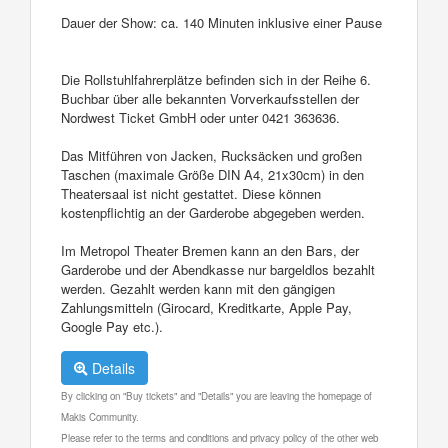
Dauer der Show: ca. 140 Minuten inklusive einer Pause
Die Rollstuhlfahrerplätze befinden sich in der Reihe 6.
Buchbar über alle bekannten Vorverkaufsstellen der
Nordwest Ticket GmbH oder unter 0421 363636.
Das Mitführen von Jacken, Rucksäcken und großen
Taschen (maximale Größe DIN A4, 21x30cm) in den
Theatersaal ist nicht gestattet. Diese können
kostenpflichtig an der Garderobe abgegeben werden.
Im Metropol Theater Bremen kann an den Bars, der
Garderobe und der Abendkasse nur bargeldlos bezahlt
werden. Gezahlt werden kann mit den gängigen
Zahlungsmitteln (Girocard, Kreditkarte, Apple Pay,
Google Pay etc.).
Details
By clicking on "Buy tickets" and "Details" you are leaving the homepage of
Makis Community.
Please refer to the terms and conditions and privacy policy of the other web