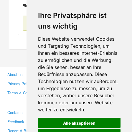
Messages
Ihre Privatsphäre ist
No items found
uns wichtig
Diese Website verwendet Cookies
und Targeting Technologien, um
Ihnen ein besseres Internet-Erlebnis
zu ermöglichen und die Werbung,
die Sie sehen, besser an Ihre
Bedürfnisse anzupassen. Diese
About us
Business Partners
Technologien nutzen wir außerdem,
Privacy Policy
Investors
um Ergebnisse zu messen, um zu
Terms & Conditions
Press
verstehen, woher unsere Besucher
Media
kommen oder um unsere Website
weiter zu entwickeln.
Contacts
Facebook
Feedback
Twitter
Alle akzeptieren
Report A Bug
YouTube