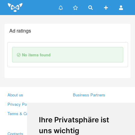
Update cookies preferences
Ad ratings
No items found
About us
Business Partners
Privacy Policy
Investors
Terms & Conditions
Press
Ihre Privatsphäre ist
Media
uns wichtig
Contacts
Facebook