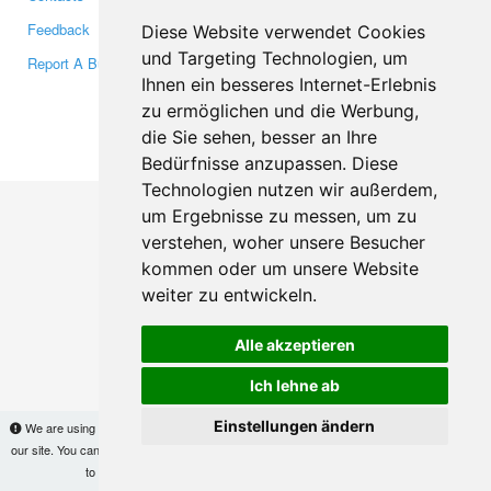
Feedback
Twitter
Diese Website verwendet Cookies
und Targeting Technologien, um
Report A Bug
YouTube
Ihnen ein besseres Internet-Erlebnis
Google+
zu ermöglichen und die Werbung,
die Sie sehen, besser an Ihre
Makis
© Copyright 2026
Bedürfnisse anzupassen. Diese
Technologien nutzen wir außerdem,
um Ergebnisse zu messen, um zu
verstehen, woher unsere Besucher
kommen oder um unsere Website
weiter zu entwickeln.
Alle akzeptieren
Ich lehne ab
Einstellungen ändern
We are using cookies to provide statistics that help us give you the best experience of
our site. You can find out more
here
and block them if you prefer. However, by continuing
to use the site without changes, you are agreeing to it.
OK