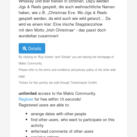
Whiskey und Bier fließen in Strömen. Dazu werden
Jigs & Reels gespielt, die auch weihnachtliche Namen
haben, wie z.B. „Christmas Eve. Wo Jigs & Reels
gespielt werden, da wird auch wie wild getanzt… Da
wird es einem klar: Eine irische Stepptanzshow
mit dem Motto „Irish Christmas“ - das passt doch
wunderbar zusammen!
Details
By clicking on "Buy tickets" and "Details" you are leaving the homepage of
Makis Community.
Please refer to the terms and conditions and privacy policy of the other web
page.
Tickets for this activity are sold through Ticketmaster GmbH.
unlimited
access to the Makis Community.
Register
for free within 10 seconds!
Registered users are able to:
arrange dates with other people
find other users, who want to participate on this
activity
write/read comments of other users
see/give ratings