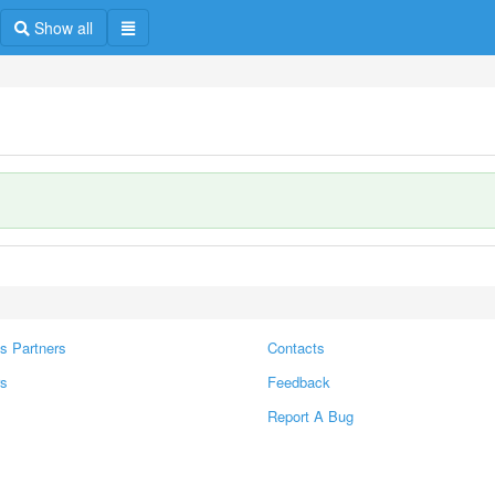
Show all
s Partners
Contacts
rs
Feedback
Report A Bug