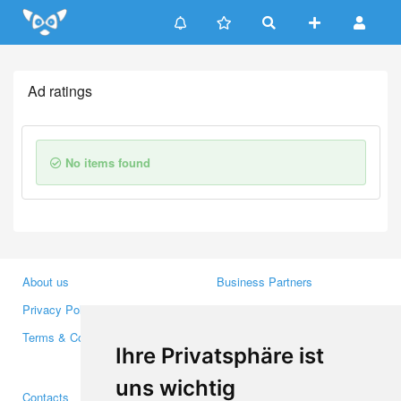
Update cookies preferences
Ad ratings
No items found
About us
Business Partners
Privacy Policy
Investors
Terms & Conditions
Press
Ihre Privatsphäre ist
Media
uns wichtig
Contacts
Facebook