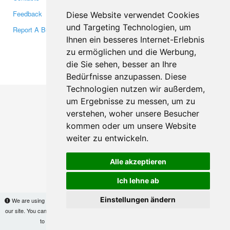
Feedback
Twitter
Diese Website verwendet Cookies
und Targeting Technologien, um
Report A Bug
YouTube
Ihnen ein besseres Internet-Erlebnis
Google+
zu ermöglichen und die Werbung,
die Sie sehen, besser an Ihre
Makis
© Copyright 2026
Bedürfnisse anzupassen. Diese
Technologien nutzen wir außerdem,
um Ergebnisse zu messen, um zu
verstehen, woher unsere Besucher
kommen oder um unsere Website
weiter zu entwickeln.
Alle akzeptieren
Ich lehne ab
Einstellungen ändern
We are using cookies to provide statistics that help us give you the best experience of
our site. You can find out more
here
and block them if you prefer. However, by continuing
to use the site without changes, you are agreeing to it.
OK