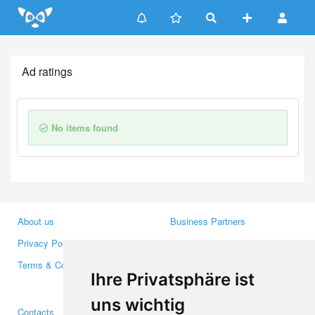
Update cookies preferences
Ad ratings
No items found
About us
Business Partners
Privacy Policy
Investors
Terms & Conditions
Press
Ihre Privatsphäre ist
Media
uns wichtig
Contacts
Facebook