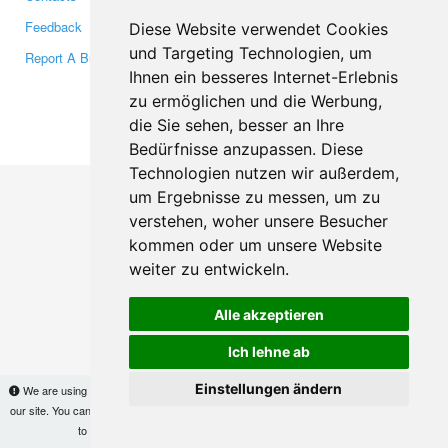
Feedback
Twitter
Diese Website verwendet Cookies
und Targeting Technologien, um
Report A Bug
YouTube
Ihnen ein besseres Internet-Erlebnis
Google+
zu ermöglichen und die Werbung,
die Sie sehen, besser an Ihre
Makis
© Copyright 2026
Bedürfnisse anzupassen. Diese
Technologien nutzen wir außerdem,
um Ergebnisse zu messen, um zu
verstehen, woher unsere Besucher
kommen oder um unsere Website
weiter zu entwickeln.
Alle akzeptieren
Ich lehne ab
Einstellungen ändern
We are using cookies to provide statistics that help us give you the best experience of
our site. You can find out more
here
and block them if you prefer. However, by continuing
to use the site without changes, you are agreeing to it.
OK