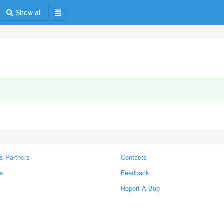
Show all
s Partners
Contacts
rs
Feedback
Report A Bug