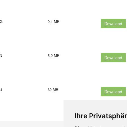
G
0,1 MB
Download
G
5,2 MB
Download
4
82 MB
Download
Ihre Privatsphär