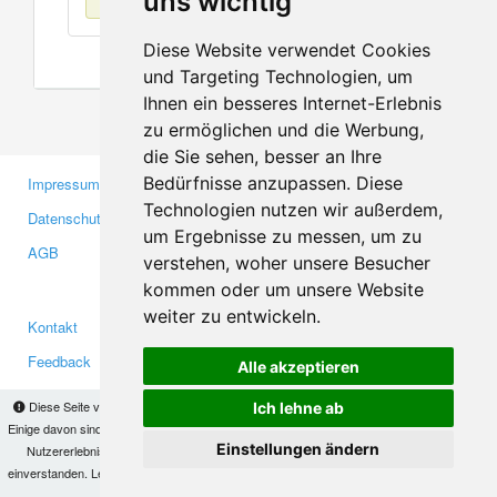
uns wichtig
Diese Website verwendet Cookies
und Targeting Technologien, um
Ihnen ein besseres Internet-Erlebnis
zu ermöglichen und die Werbung,
die Sie sehen, besser an Ihre
Bedürfnisse anzupassen. Diese
Impressum
Gewerbetreibende
Technologien nutzen wir außerdem,
Datenschutzerklärung
Investoren
um Ergebnisse zu messen, um zu
AGB
Presse
verstehen, woher unsere Besucher
Medien
kommen oder um unsere Website
weiter zu entwickeln.
Kontakt
Facebook
Feedback
Twitter
Alle akzeptieren
Fehler melden
YouTube
Diese Seite verwendet Cookies, um Informationen auf Ihrem Computer zu speichern.
Ich lehne ab
Google+
Einige davon sind notwendig, damit unsere Seite funktioniert, andere helfen uns dabei, das
Einstellungen ändern
Nutzererlebnis zu verbessern. Mit der Nutzung dieser Seite erklären Sie sich damit
einverstanden. Lesen Sie unsere
Datenschutzbestimmungen
, um mehr zur Deaktivierung
Makis
© Copyright 2026
von Cookies zu erfahren.
OK