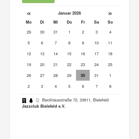
«
»
Januar 2026
Mo
Di
Mi
Do
Fr
Sa
So
29
30
31
1
2
3
4
5
6
7
8
9
10
11
12
13
14
15
16
17
18
19
20
21
22
23
24
25
26
27
28
29
30
31
1
2
3
4
5
6
7
8
Beckhausstraße 72, 33611, Bielefeld
Jazzclub Bielefeld e.V.