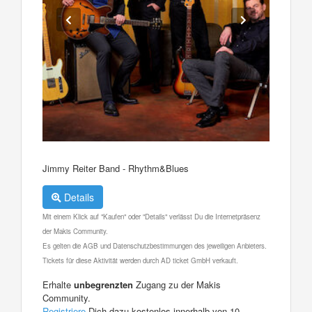
Jimmy Reiter Band - Rhythm&Blues
Details
Mit einem Klick auf "Kaufen" oder "Details" verlässt Du die Internetpräsenz
der Makis Community.
Es gelten die AGB und Datenschutzbestimmungen des jeweiligen Anbieters.
Tickets für diese Aktivität werden durch AD ticket GmbH verkauft.
Erhalte
unbegrenzten
Zugang zu der Makis
Community.
Registriere
Dich dazu kostenlos innerhalb von 10