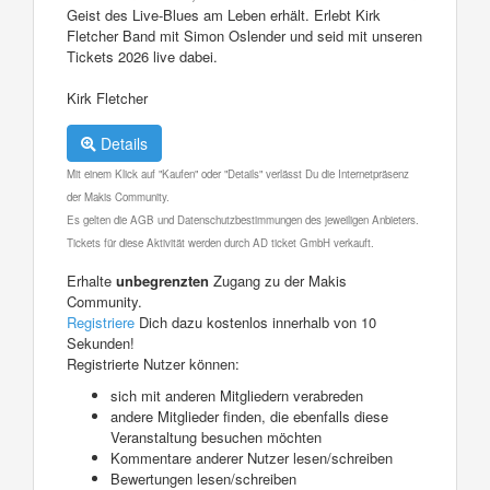
Geist des Live-Blues am Leben erhält. Erlebt Kirk
Fletcher Band mit Simon Oslender und seid mit unseren
Tickets 2026 live dabei.
Kirk Fletcher
Details
Mit einem Klick auf "Kaufen" oder "Details" verlässt Du die Internetpräsenz
der Makis Community.
Es gelten die AGB und Datenschutzbestimmungen des jeweiligen Anbieters.
Tickets für diese Aktivität werden durch AD ticket GmbH verkauft.
Erhalte
unbegrenzten
Zugang zu der Makis
Community.
Registriere
Dich dazu kostenlos innerhalb von 10
Sekunden!
Registrierte Nutzer können:
sich mit anderen Mitgliedern verabreden
andere Mitglieder finden, die ebenfalls diese
Veranstaltung besuchen möchten
Kommentare anderer Nutzer lesen/schreiben
Bewertungen lesen/schreiben