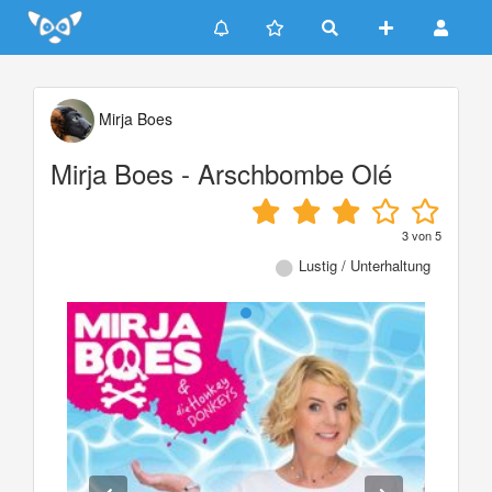
Update cookies preferences
Mirja Boes
Mirja Boes - Arschbombe Olé
3
von
5
Lustig / Unterhaltung