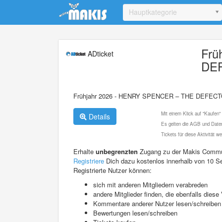
Update cookies preferences
Hauptkategorie
Frü
ADticket
DEF
Frühjahr 2026 - HENRY SPENCER – THE DEFECT
Mit einem Klick auf "Kaufen"
Details
Es gelten die AGB und Daten
Tickets für diese Aktivität 
Erhalte
unbegrenzten
Zugang zu der Makis Commu
Registriere
Dich dazu kostenlos innerhalb von 10 S
Registrierte Nutzer können:
sich mit anderen Mitgliedern verabreden
andere Mitglieder finden, die ebenfalls die
Kommentare anderer Nutzer lesen/schreiben
Bewertungen lesen/schreiben