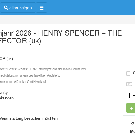
alles zeigen
hjahr 2026 - HENRY SPENCER – THE
ECTOR (uk)
OR (uk)
 oder "Details" verlässt Du die Internetpräsenz der Makis Community.
0
schutzbestimmungen des jeweiligen Anbieters.
werden durch AD ticket GmbH verkauft.
nity.
ekunden!
se Veranstaltung besuchen möchten
M