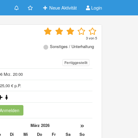
Neue Aktivität
Login
3
von
5
Sonstiges / Unterhaltung
Fertiggestellt
6 Mrz. 20:00
25,00 € p.P.
Anmelden
«
»
März 2026
o
Di
Mi
Do
Fr
Sa
So