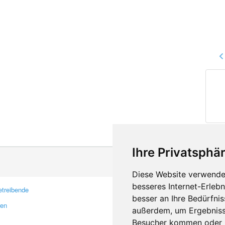
Ihre Privatsphär
Diese Website verwendet
besseres Internet-Erleb
treibende
Kontakt
besser an Ihre Bedürfni
ren
Feedback
außerdem, um Ergebniss
Fehler melden
Besucher kommen oder u