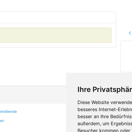
Ihre Privatsphär
Diese Website verwendet
besseres Internet-Erleb
treibende
Kontakt
besser an Ihre Bedürfni
ren
Feedback
außerdem, um Ergebniss
Fehler melden
Besucher kommen oder u