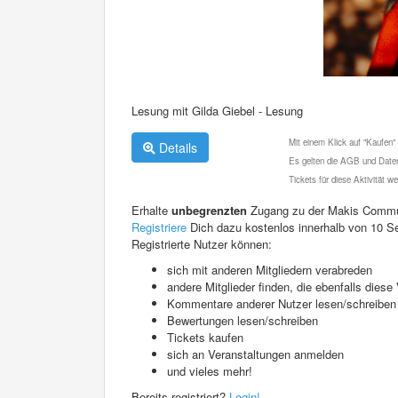
Lesung mit Gilda Giebel - Lesung
Mit einem Klick auf "Kaufen"
Details
Es gelten die AGB und Daten
Tickets für diese Aktivität 
Erhalte
unbegrenzten
Zugang zu der Makis Commu
Registriere
Dich dazu kostenlos innerhalb von 10 S
Registrierte Nutzer können:
sich mit anderen Mitgliedern verabreden
andere Mitglieder finden, die ebenfalls die
Kommentare anderer Nutzer lesen/schreiben
Bewertungen lesen/schreiben
Tickets kaufen
sich an Veranstaltungen anmelden
und vieles mehr!
Bereits registriert?
Login!