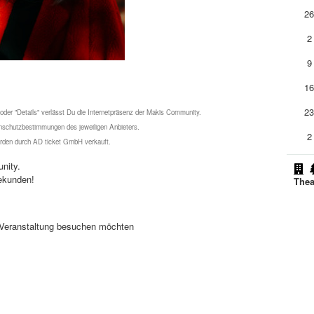
2
2
9
1
2
 oder "Details" verlässt Du die Internetpräsenz der Makis Community.
schutzbestimmungen des jeweiligen Anbieters.
2
werden durch AD ticket GmbH verkauft.
nity.
ekunden!
Thea
se Veranstaltung besuchen möchten