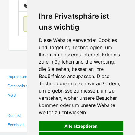
Nachrichten
Ihre Privatsphäre ist
Keine Einträge
uns wichtig
Diese Website verwendet Cookies
und Targeting Technologien, um
Ihnen ein besseres Internet-Erlebnis
zu ermöglichen und die Werbung,
die Sie sehen, besser an Ihre
Bedürfnisse anzupassen. Diese
Impressum
Gewerbetreibende
Technologien nutzen wir außerdem,
Datenschutzerklärung
Investoren
um Ergebnisse zu messen, um zu
AGB
Presse
verstehen, woher unsere Besucher
Medien
kommen oder um unsere Website
weiter zu entwickeln.
Kontakt
Facebook
Feedback
Twitter
Alle akzeptieren
Fehler melden
YouTube