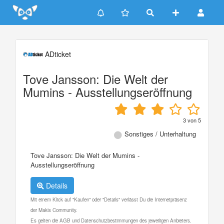
Update cookies preferences
ADticket
Tove Jansson: Die Welt der
Mumins - Ausstellungseröffnung
3
von
5
Sonstiges / Unterhaltung
Tove Jansson: Die Welt der Mumins -
Ausstellungseröffnung
Details
Mit einem Klick auf "Kaufen" oder "Details" verlässt Du die Internetpräsenz
der Makis Community.
Es gelten die AGB und Datenschutzbestimmungen des jeweiligen Anbieters.