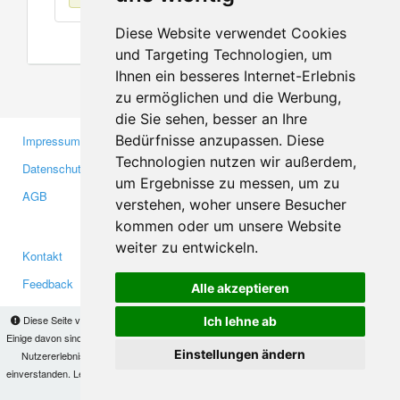
Diese Website verwendet Cookies
und Targeting Technologien, um
Ihnen ein besseres Internet-Erlebnis
zu ermöglichen und die Werbung,
die Sie sehen, besser an Ihre
Bedürfnisse anzupassen. Diese
Impressum
Gewerbetreibende
Technologien nutzen wir außerdem,
Datenschutzerklärung
Investoren
um Ergebnisse zu messen, um zu
AGB
Presse
verstehen, woher unsere Besucher
Medien
kommen oder um unsere Website
weiter zu entwickeln.
Kontakt
Facebook
Feedback
Twitter
Alle akzeptieren
Fehler melden
YouTube
Diese Seite verwendet Cookies, um Informationen auf Ihrem Computer zu speichern.
Ich lehne ab
Google+
Einige davon sind notwendig, damit unsere Seite funktioniert, andere helfen uns dabei, das
Einstellungen ändern
Nutzererlebnis zu verbessern. Mit der Nutzung dieser Seite erklären Sie sich damit
einverstanden. Lesen Sie unsere
Datenschutzbestimmungen
, um mehr zur Deaktivierung
Makis
© Copyright 2026
von Cookies zu erfahren.
OK