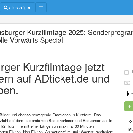
alles zeigen
nsburger Kurzfilmtage 2025: Sonderprogr
olle Vorwärts Special
rger Kurzfilmtage jetzt
1
ern auf ADticket.de und
ben.
e Bilder und ebenso bewegende Emotionen in Kurzform. Das
d zieht seitdem tausende von Besucherinnen und Besuchern an. Im
r für Kurzfilme mit einer Länge von maximal 30 Minuten
M
rien Fiktion, Non-Fiktion, Animationsfilm und "Wagnis" gegliedert.