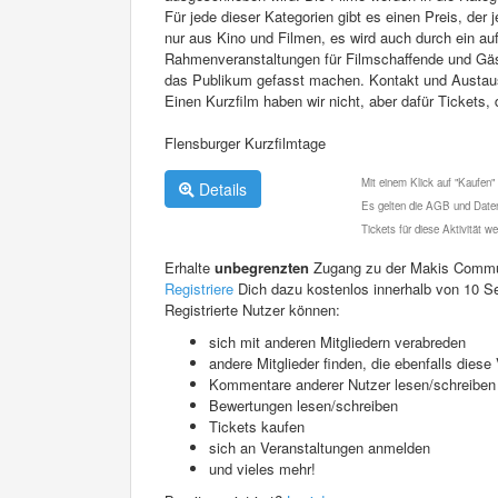
Für jede dieser Kategorien gibt es einen Preis, der 
nur aus Kino und Filmen, es wird auch durch ein 
Rahmenveranstaltungen für Filmschaffende und Gäs
das Publikum gefasst machen. Kontakt und Austaus
Einen Kurzfilm haben wir nicht, aber dafür Tickets, 
Flensburger Kurzfilmtage
Mit einem Klick auf "Kaufen"
Details
Es gelten die AGB und Daten
Tickets für diese Aktivität 
Erhalte
unbegrenzten
Zugang zu der Makis Commu
Registriere
Dich dazu kostenlos innerhalb von 10 S
Registrierte Nutzer können:
sich mit anderen Mitgliedern verabreden
andere Mitglieder finden, die ebenfalls die
Kommentare anderer Nutzer lesen/schreiben
Bewertungen lesen/schreiben
Tickets kaufen
sich an Veranstaltungen anmelden
und vieles mehr!