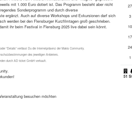
jeweils mit 1.000 Euro dotiert ist. Das Programm besteht aber nicht
2
aufregendes Sonderprogramm und durch diverse
te ergänzt. Auch auf diverse Workshops und Exkursionen darf sich
3
ch werden bei den Flensburger Kurzfilmtagen groß geschrieben.
1
damit ihr beim Festival in Flensburg 2025 live dabei sein könnt.
1
2
 oder "Details" verlässt Du die Internetpräsenz der Makis Community.
schutzbestimmungen des jeweiligen Anbieters.
1
werden durch AD ticket GmbH verkauft.
nity.
51 S
ekunden!
se Veranstaltung besuchen möchten