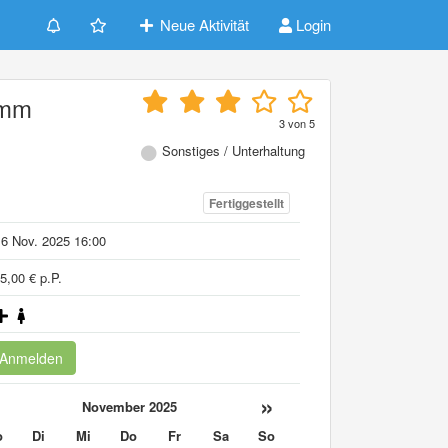
Neue Aktivität
Login
amm
3
von
5
Sonstiges / Unterhaltung
Fertiggestellt
6 Nov. 2025 16:00
5,00 € p.P.
Anmelden
«
»
November 2025
o
Di
Mi
Do
Fr
Sa
So