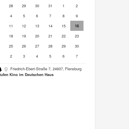
7
28
29
30
31
1
2
4
5
6
7
8
9
0
11
12
13
14
15
16
7
18
19
20
21
22
23
4
25
26
27
28
29
30
2
3
4
5
6
7
Friedrich-Ebert-Straße 7, 24937, Flensburg
tufen Kino im Deutschen Haus