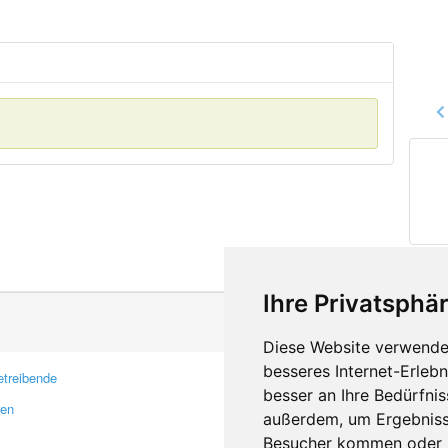
Ihre Privatsphär
Diese Website verwendet
besseres Internet-Erleb
treibende
Kontakt
besser an Ihre Bedürfni
ren
Feedback
außerdem, um Ergebniss
Fehler melden
Besucher kommen oder u