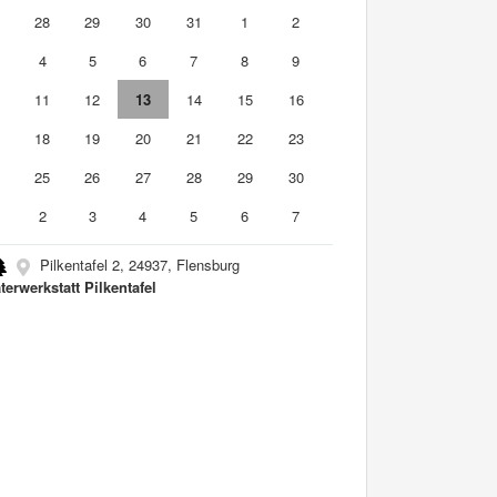
7
28
29
30
31
1
2
4
5
6
7
8
9
0
11
12
13
14
15
16
7
18
19
20
21
22
23
4
25
26
27
28
29
30
2
3
4
5
6
7
Pilkentafel 2, 24937, Flensburg
terwerkstatt Pilkentafel