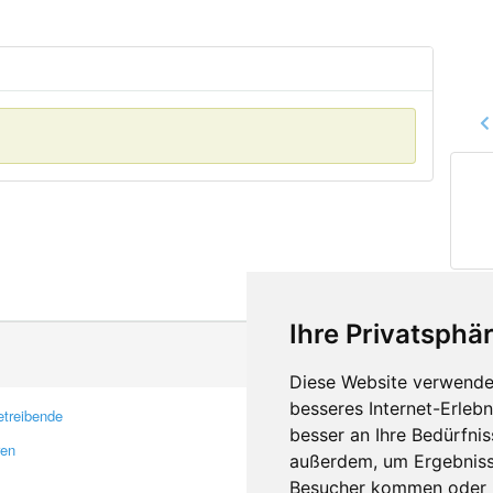
Ihre Privatsphär
Diese Website verwendet
besseres Internet-Erleb
treibende
Kontakt
besser an Ihre Bedürfni
ren
Feedback
außerdem, um Ergebniss
Fehler melden
Besucher kommen oder u