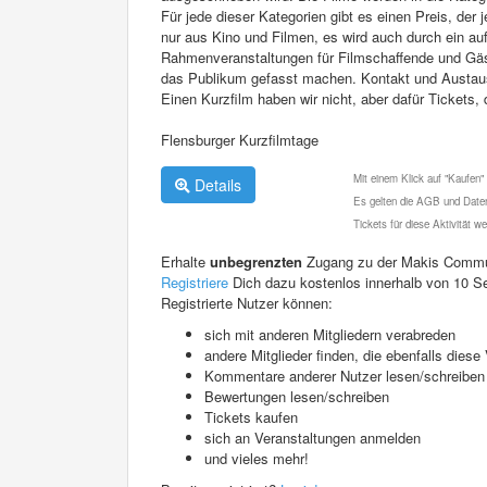
Für jede dieser Kategorien gibt es einen Preis, der 
nur aus Kino und Filmen, es wird auch durch ein 
Rahmenveranstaltungen für Filmschaffende und Gäs
das Publikum gefasst machen. Kontakt und Austaus
Einen Kurzfilm haben wir nicht, aber dafür Tickets, 
Flensburger Kurzfilmtage
Mit einem Klick auf "Kaufen"
Details
Es gelten die AGB und Daten
Tickets für diese Aktivität 
Erhalte
unbegrenzten
Zugang zu der Makis Commu
Registriere
Dich dazu kostenlos innerhalb von 10 S
Registrierte Nutzer können:
sich mit anderen Mitgliedern verabreden
andere Mitglieder finden, die ebenfalls die
Kommentare anderer Nutzer lesen/schreiben
Bewertungen lesen/schreiben
Tickets kaufen
sich an Veranstaltungen anmelden
und vieles mehr!