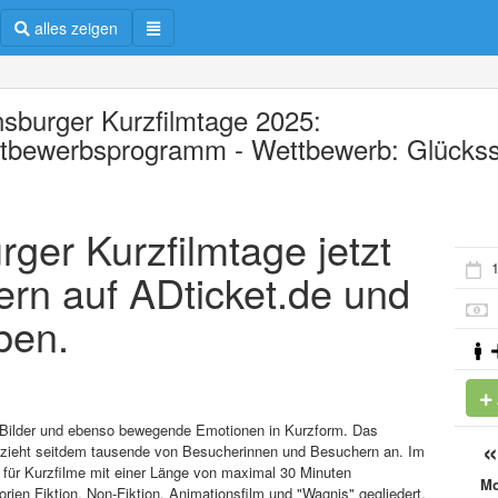
alles zeigen
nsburger Kurzfilmtage 2025:
tbewerbsprogramm - Wettbewerb: Glückss
rger Kurzfilmtage jetzt
1
ern auf ADticket.de und
ben.
e Bilder und ebenso bewegende Emotionen in Kurzform. Das
d zieht seitdem tausende von Besucherinnen und Besuchern an. Im
r für Kurzfilme mit einer Länge von maximal 30 Minuten
M
rien Fiktion, Non-Fiktion, Animationsfilm und "Wagnis" gegliedert.