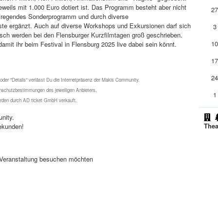
jeweils mit 1.000 Euro dotiert ist. Das Programm besteht aber nicht
2
aufregendes Sonderprogramm und durch diverse
te ergänzt. Auch auf diverse Workshops und Exkursionen darf sich
3
ch werden bei den Flensburger Kurzfilmtagen groß geschrieben.
1
damit ihr beim Festival in Flensburg 2025 live dabei sein könnt.
1
2
 oder "Details" verlässt Du die Internetpräsenz der Makis Community.
schutzbestimmungen des jeweiligen Anbieters.
1
werden durch AD ticket GmbH verkauft.
nity.
Thea
ekunden!
se Veranstaltung besuchen möchten