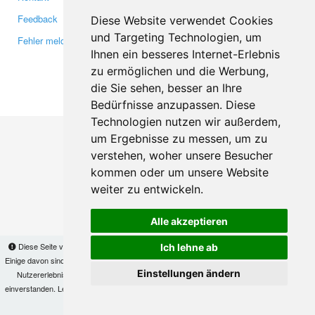
Feedback
Twitter
Diese Website verwendet Cookies
und Targeting Technologien, um
Fehler melden
YouTube
Ihnen ein besseres Internet-Erlebnis
Google+
zu ermöglichen und die Werbung,
die Sie sehen, besser an Ihre
Makis
© Copyright 2026
Bedürfnisse anzupassen. Diese
Technologien nutzen wir außerdem,
um Ergebnisse zu messen, um zu
verstehen, woher unsere Besucher
kommen oder um unsere Website
weiter zu entwickeln.
Alle akzeptieren
Diese Seite verwendet Cookies, um Informationen auf Ihrem Computer zu speichern.
Ich lehne ab
Einige davon sind notwendig, damit unsere Seite funktioniert, andere helfen uns dabei, das
Einstellungen ändern
Nutzererlebnis zu verbessern. Mit der Nutzung dieser Seite erklären Sie sich damit
einverstanden. Lesen Sie unsere
Datenschutzbestimmungen
, um mehr zur Deaktivierung
von Cookies zu erfahren.
OK