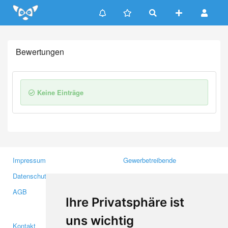
Update cookies preferences
Bewertungen
Keine Einträge
Impressum
Gewerbetreibende
Datenschutzerklärung
Investoren
AGB
Presse
Ihre Privatsphäre ist
Medien
uns wichtig
Kontakt
Facebook