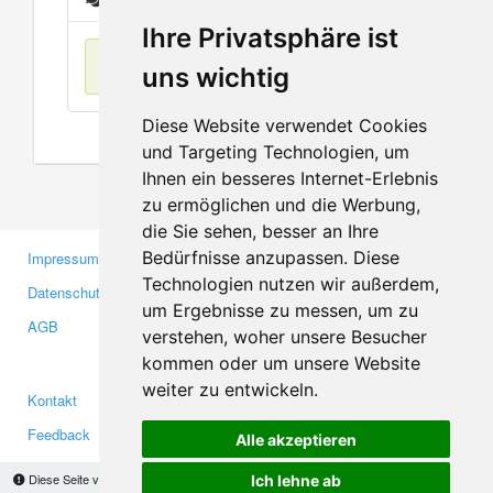
Ihre Privatsphäre ist
Keine Einträge
uns wichtig
Diese Website verwendet Cookies
und Targeting Technologien, um
Ihnen ein besseres Internet-Erlebnis
zu ermöglichen und die Werbung,
die Sie sehen, besser an Ihre
Bedürfnisse anzupassen. Diese
Impressum
Gewerbetreibende
Technologien nutzen wir außerdem,
Datenschutzerklärung
Investoren
um Ergebnisse zu messen, um zu
AGB
Presse
verstehen, woher unsere Besucher
Medien
kommen oder um unsere Website
weiter zu entwickeln.
Kontakt
Facebook
Feedback
Twitter
Alle akzeptieren
Fehler melden
YouTube
Diese Seite verwendet Cookies, um Informationen auf Ihrem Computer zu speichern.
Ich lehne ab