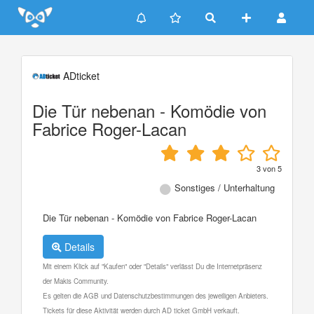
Update cookies preferences
ADticket
Die Tür nebenan - Komödie von
Fabrice Roger-Lacan
3
von
5
Sonstiges / Unterhaltung
Die Tür nebenan - Komödie von Fabrice Roger-Lacan
Details
Mit einem Klick auf "Kaufen" oder "Details" verlässt Du die Internetpräsenz
der Makis Community.
Es gelten die AGB und Datenschutzbestimmungen des jeweiligen Anbieters.
Tickets für diese Aktivität werden durch AD ticket GmbH verkauft.