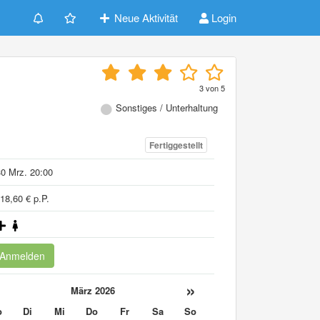
Neue Aktivität
Login
3
von
5
Sonstiges / Unterhaltung
Fertiggestellt
0 Mrz. 20:00
18,60 € p.P.
Anmelden
«
»
März 2026
o
Di
Mi
Do
Fr
Sa
So