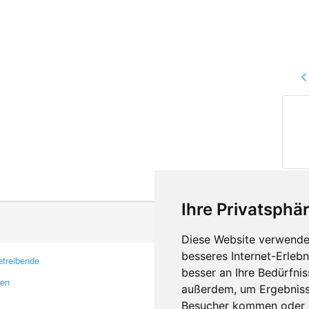
Ihre Privatsphär
Diese Website verwendet
besseres Internet-Erleb
treibende
Kontakt
besser an Ihre Bedürfni
ren
Feedback
außerdem, um Ergebniss
Fehler melden
Besucher kommen oder u