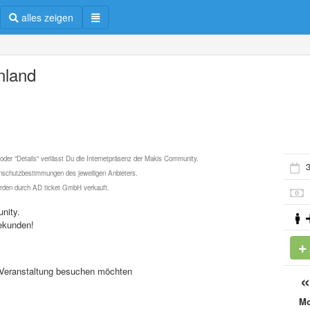
alles zeigen
nland
 oder "Details" verlässt Du die Internetpräsenz der Makis Community.
3
schutzbestimmungen des jeweiligen Anbieters.
werden durch AD ticket GmbH verkauft.
nity.
ekunden!
se Veranstaltung besuchen möchten
M