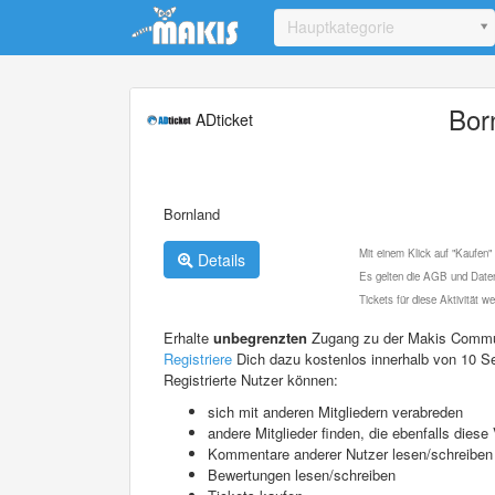
Update cookies preferences
Hauptkategorie
Bor
ADticket
Bornland
Mit einem Klick auf "Kaufen"
Details
Es gelten die AGB und Daten
Tickets für diese Aktivität 
Erhalte
unbegrenzten
Zugang zu der Makis Commu
Registriere
Dich dazu kostenlos innerhalb von 10 S
Registrierte Nutzer können:
sich mit anderen Mitgliedern verabreden
andere Mitglieder finden, die ebenfalls die
Kommentare anderer Nutzer lesen/schreiben
Bewertungen lesen/schreiben