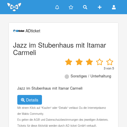
Update cookies preferences
ADticket
Jazz im Stubenhaus mit Itamar
Carmeli
3
von
5
Sonstiges / Unterhaltung
Jazz im Stubenhaus mit Itamar Carmeli
Details
Mit einem Klick auf "Kaufen" oder "Details" verlässt Du die Internetpräsenz
der Makis Community.
Es gelten die AGB und Datenschutzbestimmungen des jeweiligen Anbieters.
Tickets für diese Aktivität werden durch AD ticket GmbH verkauft.