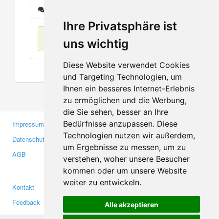
Nachrichten
Ihre Privatsphäre ist
Keine Einträge
uns wichtig
Diese Website verwendet Cookies
und Targeting Technologien, um
Ihnen ein besseres Internet-Erlebnis
zu ermöglichen und die Werbung,
die Sie sehen, besser an Ihre
Bedürfnisse anzupassen. Diese
Impressum
Gewerbetreibende
Technologien nutzen wir außerdem,
Datenschutzerklärung
Investoren
um Ergebnisse zu messen, um zu
AGB
Presse
verstehen, woher unsere Besucher
Medien
kommen oder um unsere Website
weiter zu entwickeln.
Kontakt
Facebook
Feedback
Twitter
Alle akzeptieren
Fehler melden
YouTube