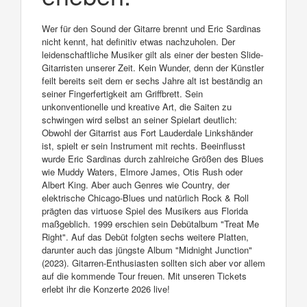
Wer für den Sound der Gitarre brennt und Eric Sardinas
nicht kennt, hat definitiv etwas nachzuholen. Der
leidenschaftliche Musiker gilt als einer der besten Slide-
Gitarristen unserer Zeit. Kein Wunder, denn der Künstler
feilt bereits seit dem er sechs Jahre alt ist beständig an
seiner Fingerfertigkeit am Griffbrett. Sein
unkonventionelle und kreative Art, die Saiten zu
schwingen wird selbst an seiner Spielart deutlich:
Obwohl der Gitarrist aus Fort Lauderdale Linkshänder
ist, spielt er sein Instrument mit rechts. Beeinflusst
wurde Eric Sardinas durch zahlreiche Größen des Blues
wie Muddy Waters, Elmore James, Otis Rush oder
Albert King. Aber auch Genres wie Country, der
elektrische Chicago-Blues und natürlich Rock & Roll
prägten das virtuose Spiel des Musikers aus Florida
maßgeblich. 1999 erschien sein Debütalbum "Treat Me
Right". Auf das Debüt folgten sechs weitere Platten,
darunter auch das jüngste Album "Midnight Junction"
(2023). Gitarren-Enthusiasten sollten sich aber vor allem
auf die kommende Tour freuen. Mit unseren Tickets
erlebt ihr die Konzerte 2026 live!