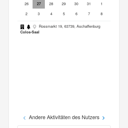
26
27
28
29
30
31
1
2
3
4
5
6
7
8
Rossmarkt 19, 63739, Aschaffenburg
Colos-Saal
Andere Aktivitäten des Nutzers