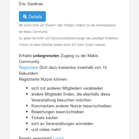
Eric Sardinas
Details
Mit einem Klick auf "Kaufen" oder "Details" verlässt Du die Internetpräsenz
der Makis Community.
Es gelten die AGB und Datenschutzbestimmungen des jeweiligen Anbieters.
Tickets für diese Aktivität werden durch AD ticket GmbH verkauft.
Erhalte
unbegrenzten
Zugang zu der Makis
Community.
Registriere
Dich dazu kostenlos innerhalb von 10
Sekunden!
Registrierte Nutzer können:
sich mit anderen Mitgliedern verabreden
andere Mitglieder finden, die ebenfalls diese
Veranstaltung besuchen möchten
Kommentare anderer Nutzer lesen/schreiben
Bewertungen lesen/schreiben
Tickets kaufen
sich an Veranstaltungen anmelden
und vieles mehr!
Bereits registriert?
Login!