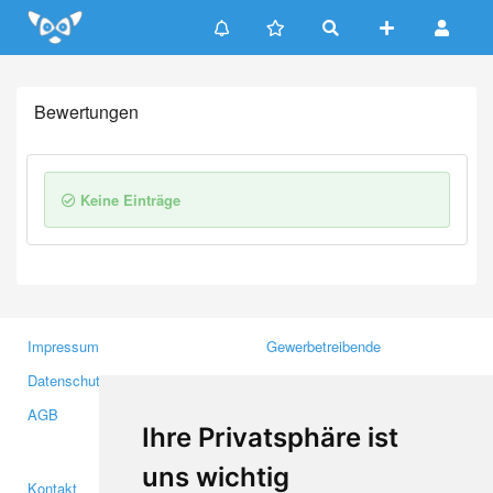
Update cookies preferences
Bewertungen
Keine Einträge
Impressum
Gewerbetreibende
Datenschutzerklärung
Investoren
AGB
Presse
Ihre Privatsphäre ist
Medien
uns wichtig
Kontakt
Facebook