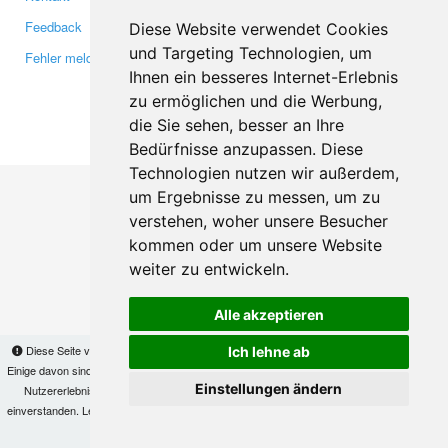
Feedback
Twitter
Diese Website verwendet Cookies
und Targeting Technologien, um
Fehler melden
YouTube
Ihnen ein besseres Internet-Erlebnis
Google+
zu ermöglichen und die Werbung,
die Sie sehen, besser an Ihre
Makis
© Copyright 2026
Bedürfnisse anzupassen. Diese
Technologien nutzen wir außerdem,
um Ergebnisse zu messen, um zu
verstehen, woher unsere Besucher
kommen oder um unsere Website
weiter zu entwickeln.
Alle akzeptieren
Diese Seite verwendet Cookies, um Informationen auf Ihrem Computer zu speichern.
Ich lehne ab
Einige davon sind notwendig, damit unsere Seite funktioniert, andere helfen uns dabei, das
Einstellungen ändern
Nutzererlebnis zu verbessern. Mit der Nutzung dieser Seite erklären Sie sich damit
einverstanden. Lesen Sie unsere
Datenschutzbestimmungen
, um mehr zur Deaktivierung
von Cookies zu erfahren.
OK