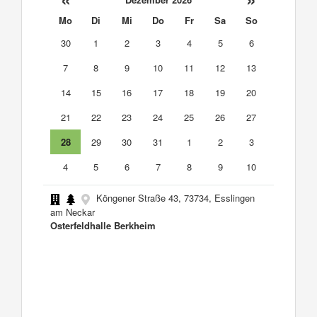
Mo
Di
Mi
Do
Fr
Sa
So
30
1
2
3
4
5
6
7
8
9
10
11
12
13
14
15
16
17
18
19
20
21
22
23
24
25
26
27
28
29
30
31
1
2
3
4
5
6
7
8
9
10
Köngener Straße 43, 73734, Esslingen
am Neckar
Osterfeldhalle Berkheim