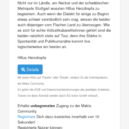
Nicht nur im Ländle, am Neckar und der schwäbischen
Metropole Stuttgart wussten Hillus Herzdropfa zu
begeistern. Auch wenn der Dialekt für einige zu Beginn
etwas schwer verständlich sein mag, wissen die beiden
auch diejenigen vom Flachen Land zu überzeugen. Wie
es sich für echte Vollzeitkabarettistinnen gehört sind die
beiden natürlich stets auf Tour, denn ihre Stärke in
Spontanität und Publikumsnähe kommt live
logischerweise am besten an.
Hillus Herzdropfa
Details
Mit einem Klick auf "Kaufen" oder "Details" verlässt Du die Internetpräsenz
der Makis Community.
Es gelten die AGB und Datenschutzbestimmungen des jeweiligen Anbieters.
Tickets für diese Aktivität werden durch AD ticket GmbH verkauft.
Erhalte
unbegrenzten
Zugang zu der Makis
Community.
Registriere
Dich dazu kostenlos innerhalb von 10
Sekunden!
Registrierte Nutzer können: